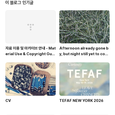
이 블로그 인기글
자료 이용 및 아카이브 안내 - Mat
Afternoon already gone b
erial Use & Copyright Guid
y, but night still yet to com
elines
e. Op.2
CV
TEFAF NEW YORK 2026