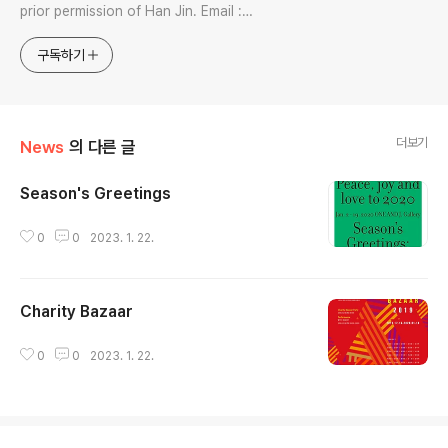
prior permission of Han Jin. Email :
jhan0916@gmail.com Interdisciplinary Artist in
Visual & Sonic Arts Avid Certified Pro Tools
구독하기
Specialist
더보기
News
의 다른 글
Season's Greetings
글 내용
0
0
2023. 1. 22.
Charity Bazaar
글 내용
0
0
2023. 1. 22.